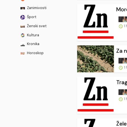
Zanimivosti
Mord
Šport
Ženski svet
1 
Kultura
Kronika
Za n
Horoskop
1 
Trag
1 
Žele