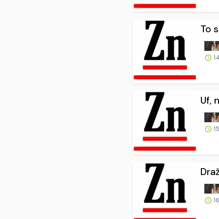
To s
14
Uf, 
15
Draž
16