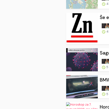
4
Še e
4
Saga
5
BMW 
5
Horo