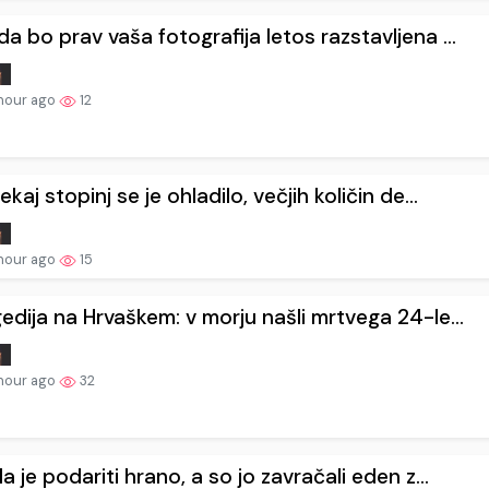
a bo prav vaša fotografija letos razstavljena ...
hour ago
12
ekaj stopinj se je ohladilo, večjih količin de...
hour ago
15
edija na Hrvaškem: v morju našli mrtvega 24-le...
hour ago
32
la je podariti hrano, a so jo zavračali eden z...