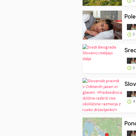
3
Pole
3
Sred
3
Slov
4
Pono