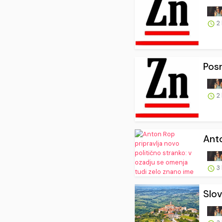
2
Posn
2
Anto
3
Slov