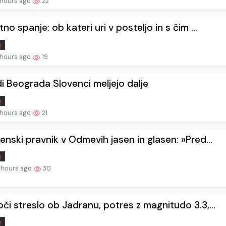
 hours ago
22
tno spanje: ob kateri uri v posteljo in s čim ...
 hours ago
19
i Beograda Slovenci meljejo dalje
 hours ago
21
enski pravnik v Odmevih jasen in glasen: »Pred...
 hours ago
30
či streslo ob Jadranu, potres z magnitudo 3.3,...