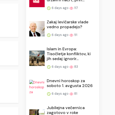
6 days ago
117
Zakaj levičarske vlade
vedno propadejo?
6 days ago
91
Islam in Evropa:
Tisočletje konfliktov, ki
jih sedaj ignorir...
6 days ago
83
Dnevni horoskop za
soboto 1. avgusta 2026
6 days ago
81
Jubilejna večernica
zagotovo v roke