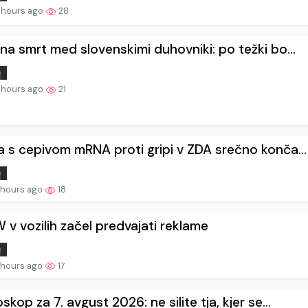
 hours ago
28
na smrt med slovenskimi duhovniki: po težki bo...
 hours ago
21
 s cepivom mRNA proti gripi v ZDA srečno konča...
 hours ago
18
v vozilih začel predvajati reklame
 hours ago
17
skop za 7. avgust 2026: ne silite tja, kjer se...