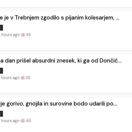
e je v Trebnjem zgodilo s pijanim kolesarjem, ...
 hours ago
39
na dan prišel absurdni znesek, ki ga od Dončić...
 hours ago
35
je gorivo, gnojila in surovine bodo udarili po...
 hours ago
40