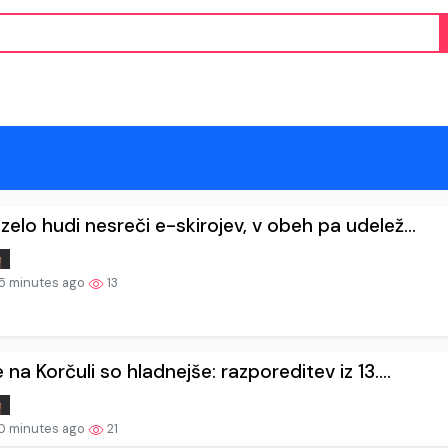
zelo hudi nesreči e-skirojev, v obeh pa udelež...
5 minutes ago
13
e na Korčuli so hladnejše: razporeditev iz 13....
0 minutes ago
21