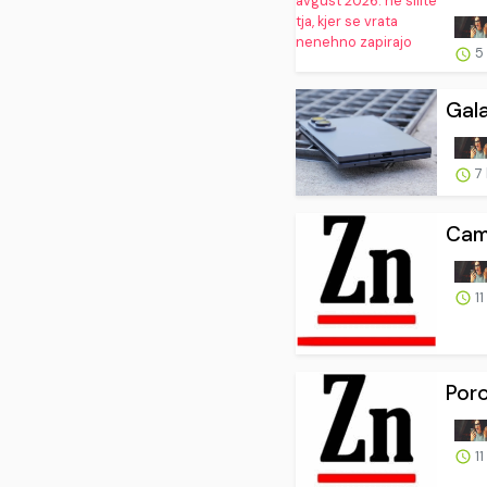
5
Gala
7
Cami
11
Poro
11