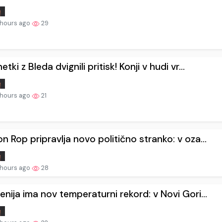
 hours ago
29
etki z Bleda dvignili pritisk! Konji v hudi vr...
 hours ago
21
n Rop pripravlja novo politično stranko: v oza...
 hours ago
28
enija ima nov temperaturni rekord: v Novi Gori...