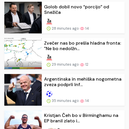
Golob dobil novo “porcijo” od
Snežiča
28 minutes ago
14
Zvečer nas bo prešla hladna fronta:
"Ne bo nedolžn...
29 minutes ago
12
Argentinska in mehiška nogometna
zveza podprli Inf...
35 minutes ago
14
Kristjan Čeh bo v Birminghamu na
EP branil zlato i...