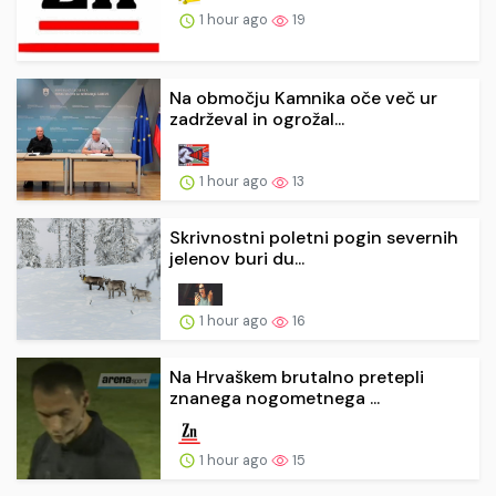
1 hour ago
19
Na območju Kamnika oče več ur
zadrževal in ogrožal...
1 hour ago
13
Skrivnostni poletni pogin severnih
jelenov buri du...
1 hour ago
16
Na Hrvaškem brutalno pretepli
znanega nogometnega ...
1 hour ago
15