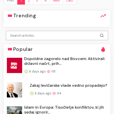
Prev.
1
2
3
4
Next
Last
Trending
Popular
Dopoldne zagorelo nad Bovcem: Aktivirali
državni načrt, prih...
6 days ago
118
Zakaj levičarske vlade vedno propadejo?
6 days ago
94
Islam in Evropa: Tisočletje konfliktov, ki jih
sedaj ignorir...