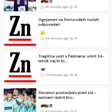
36 minutes ago
14
Ognjemet na Portoroških nočeh
odpovedan
48 minutes ago
16
Tragična vest s Pašmana: umrli 24-
letnik naj bi bi...
49 minutes ago
16
Slovenci postavljeni pred zid –
seznam razkril bru...
49 minutes ago
12