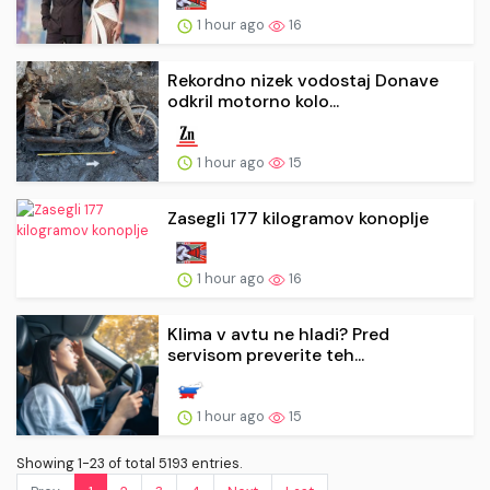
1 hour ago
16
Rekordno nizek vodostaj Donave
odkril motorno kolo...
1 hour ago
15
Zasegli 177 kilogramov konoplje
1 hour ago
16
Klima v avtu ne hladi? Pred
servisom preverite teh...
1 hour ago
15
Showing 1-23 of total 5193 entries.