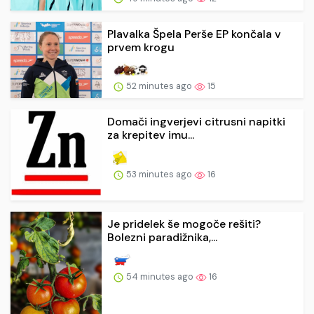
Plavalka Špela Perše EP končala v
prvem krogu
52 minutes ago
15
Domači ingverjevi citrusni napitki
za krepitev imu...
53 minutes ago
16
Je pridelek še mogoče rešiti?
Bolezni paradižnika,...
54 minutes ago
16