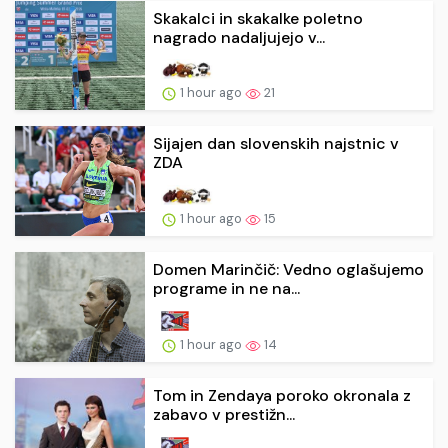
Skakalci in skakalke poletno
nagrado nadaljujejo v...
1 hour ago
21
Sijajen dan slovenskih najstnic v
ZDA
1 hour ago
15
Domen Marinčič: Vedno oglašujemo
programe in ne na...
1 hour ago
14
Tom in Zendaya poroko okronala z
zabavo v prestižn...