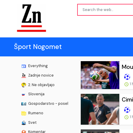
Šport Nogomet
Mour
Everything
Zadnje novice
1 
2. Ne objavljajo
Slovenija
Cimi
Gospodarstvo - posel
Rumeno
1 
Svet
Komentar