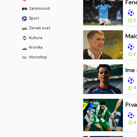
Fene
Zanimivosti
Šport
2
Ženski svet
Mald
Kultura
Kronika
2
Horoskop
Ime 
4
Prva
5