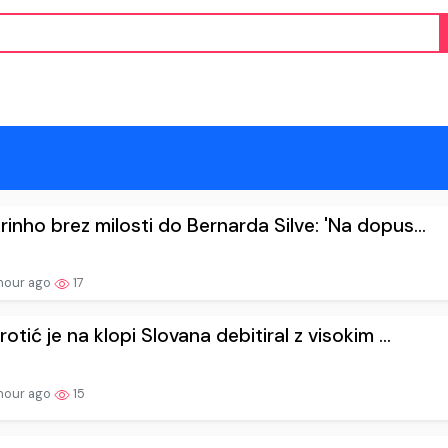
inho brez milosti do Bernarda Silve: 'Na dopus...
hour ago
17
rotić je na klopi Slovana debitiral z visokim ...
hour ago
15