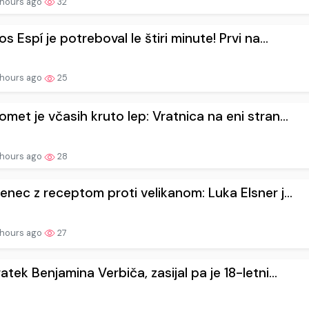
 hours ago
32
os Espí je potreboval le štiri minute! Prvi na...
 hours ago
25
met je včasih kruto lep: Vratnica na eni stran...
 hours ago
28
enec z receptom proti velikanom: Luka Elsner j...
 hours ago
27
atek Benjamina Verbiča, zasijal pa je 18-letni...