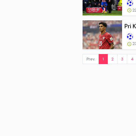
2
Pri 
2
Prev.
1
2
3
4