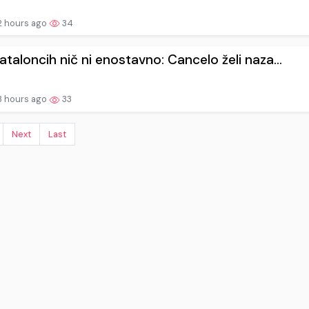
2 hours ago
34
Kataloncih nič ni enostavno: Cancelo želi naza...
3 hours ago
33
Next
Last