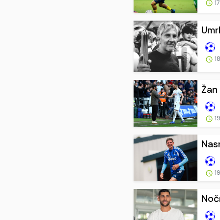
17
Umrl
18
Žan 
19
Nasm
19
Nočn