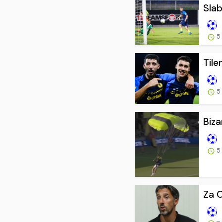
Slab
5
Tile
5
Biza
5
Za O