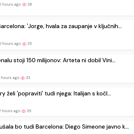
0 hours ago
38
arcelona: 'Jorge, hvala za zaupanje v ključnih...
0 hours ago
35
nalu stoji 150 milijonov: Arteta ni dobil Vini...
 hours ago
33
y želi 'popraviti' tudi njega: Italijan s kočl...
2 hours ago
39
ušala bo tudi Barcelona: Diego Simeone javno k...