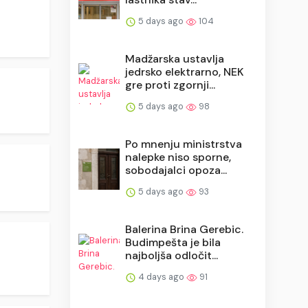
5 days ago
104
Madžarska ustavlja
jedrsko elektrarno, NEK
gre proti zgornji...
5 days ago
98
Po mnenju ministrstva
nalepke niso sporne,
sobodajalci opoza...
5 days ago
93
Balerina Brina Gerebic.
Budimpešta je bila
najboljša odločit...
4 days ago
91