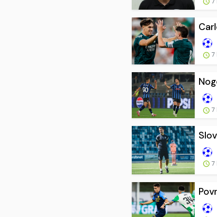
7
Carl
7
Nogo
7
Slov
7
Povr