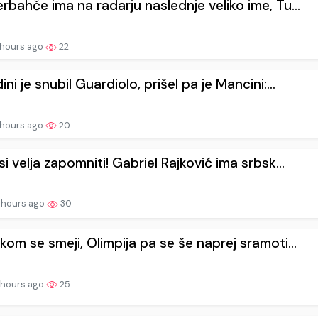
rbahče ima na radarju naslednje veliko ime, Tu...
 hours ago
22
ini je snubil Guardiolo, prišel pa je Mancini:...
 hours ago
20
si velja zapomniti! Gabriel Rajković ima srbsk...
 hours ago
30
kom se smeji, Olimpija pa se še naprej sramoti...
 hours ago
25