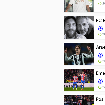
2
FC B
2
Arse
21
Emer
2
Posl