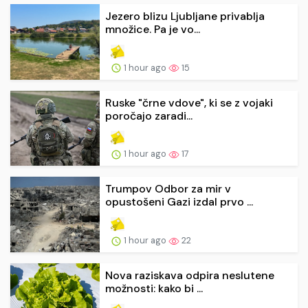
Jezero blizu Ljubljane privablja
množice. Pa je vo...
1 hour ago
15
Ruske "črne vdove", ki se z vojaki
poročajo zaradi...
1 hour ago
17
Trumpov Odbor za mir v
opustošeni Gazi izdal prvo ...
1 hour ago
22
Nova raziskava odpira neslutene
možnosti: kako bi ...