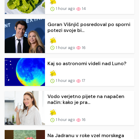
1 hour ago
14
Goran Višnjić posredoval po sporni
potezi svoje bi...
1 hour ago
16
Kaj so astronomi videli nad Luno?
1 hour ago
17
Vodo verjetno pijete na napačen
način: kako je pra...
1 hour ago
16
Na Jadranu v roke vzel morskega