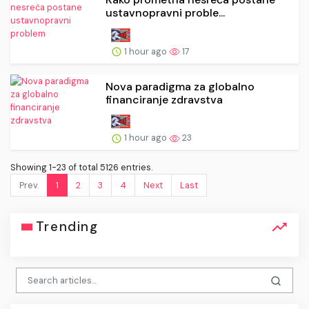
ustavnopravni proble...
1 hour ago
17
Nova paradigma za globalno
financiranje zdravstva
1 hour ago
23
Showing 1-23 of total 5126 entries.
Prev.
1
2
3
4
Next
Last
Trending