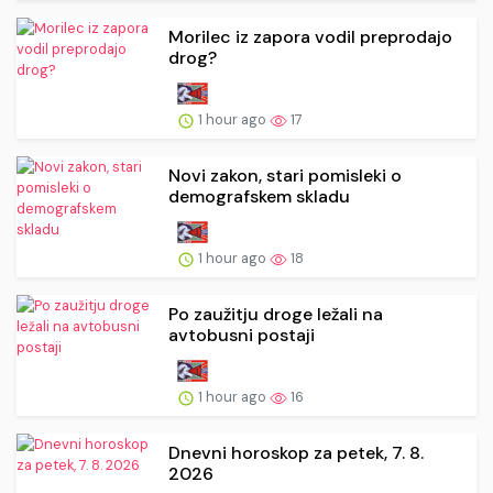
Morilec iz zapora vodil preprodajo
drog?
1 hour ago
17
Novi zakon, stari pomisleki o
demografskem skladu
1 hour ago
18
Po zaužitju droge ležali na
avtobusni postaji
1 hour ago
16
Dnevni horoskop za petek, 7. 8.
2026