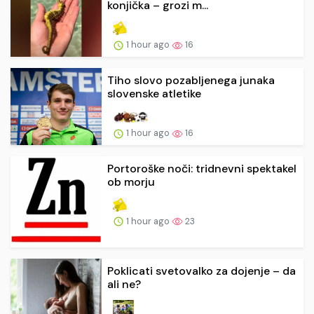
konjička – grozi m...
1 hour ago
16
Tiho slovo pozabljenega junaka
slovenske atletike
1 hour ago
16
Portoroške noči: tridnevni spektakel
ob morju
1 hour ago
23
Poklicati svetovalko za dojenje – da
ali ne?