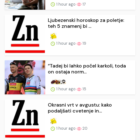
1 hour ago
17
Ljubezenski horoskop za poletje:
teh 5 znamenj bi ...
1 hour ago
19
“Tadej bi lahko počel karkoli, toda
on ostaja norm...
1 hour ago
15
Okrasni vrt v avgustu: kako
podaljšati cvetenje in...
1 hour ago
20