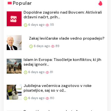
Popular
Dopoldne zagorelo nad Bovcem: Aktivirali
državni načrt, prih...
6 days ago
115
Zakaj levičarske vlade vedno propadejo?
6 days ago
89
Islam in Evropa: Tisočletje konfliktov, ki jih
sedaj ignorir...
6 days ago
81
Jubilejna večernica zagotovo v roke
pisateljice, saj so v ož...
6 days ago
80