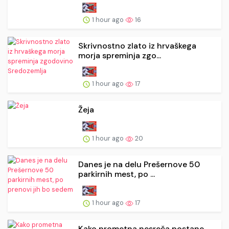
1 hour ago
16
Skrivnostno zlato iz hrvaškega
morja spreminja zgo...
1 hour ago
17
Žeja
1 hour ago
20
Danes je na delu Prešernove 50
parkirnih mest, po ...
1 hour ago
17
Kako prometna nesreča postane