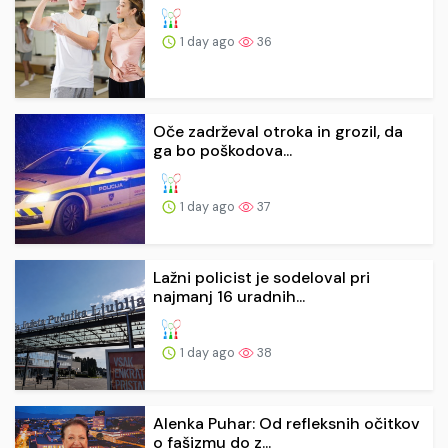
1 day ago
36
Oče zadrževal otroka in grozil, da
ga bo poškodova...
1 day ago
37
Lažni policist je sodeloval pri
najmanj 16 uradnih...
1 day ago
38
Alenka Puhar: Od refleksnih očitkov
o fašizmu do z...