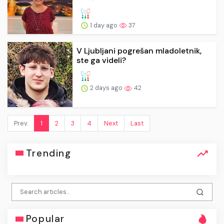
1 day ago
37
V Ljubljani pogrešan mladoletnik,
ste ga videli?
2 days ago
42
Prev.
1
2
3
4
Next
Last
Trending
Popular