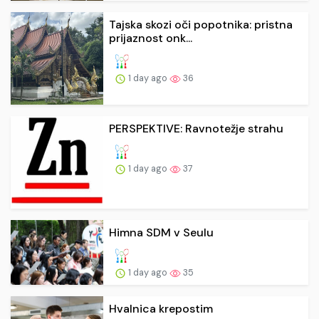
Tajska skozi oči popotnika: pristna
prijaznost onk...
1 day ago
36
PERSPEKTIVE: Ravnotežje strahu
1 day ago
37
Himna SDM v Seulu
1 day ago
35
Hvalnica krepostim