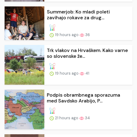
Summerjob: Ko mladi poleti
zavihajo rokave za drug...
19 hours ago
36
Trk vlakov na Hrvaškem. Kako varne
so slovenske že...
19 hours ago
41
Podpis obrambnega sporazuma
med Savdsko Arabijo, P...
21 hours ago
34