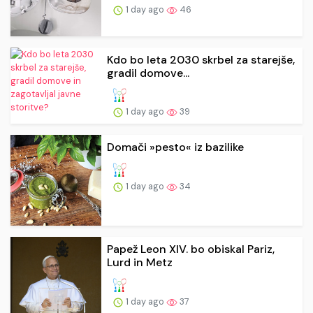
1 day ago
46
Kdo bo leta 2030 skrbel za starejše,
gradil domove...
1 day ago
39
Domači »pesto« iz bazilike
1 day ago
34
Papež Leon XIV. bo obiskal Pariz,
Lurd in Metz
1 day ago
37