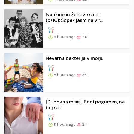
Ivankine in Žanove sledi
(5/10): Šopek jasmina v r...
5 hours ago
24
Nevarna bakterija v morju
8 hours ago
36
[Duhovna misel] Bodi pogumen, ne
boj se!
11 hours ago
24