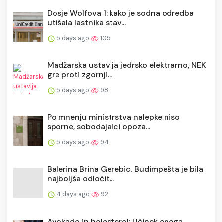
Dosje Wolfova 1: kako je sodna odredba
utišala lastnika stav...
5 days ago
105
Madžarska ustavlja jedrsko elektrarno, NEK
gre proti zgornji...
5 days ago
98
Po mnenju ministrstva nalepke niso
sporne, sobodajalci opoza...
5 days ago
94
Balerina Brina Gerebic. Budimpešta je bila
najboljša odločit...
4 days ago
92
Avokado in holesterol: Učinek enega