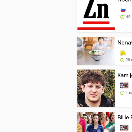
48 
Nenav
58 
Kam j
1 h
Billie