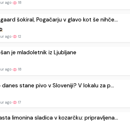
our ago
18
gaard šokiral, Pogačarju v glavo kot še nihče...
our ago
12
šan je mladoletnik iz Ljubljane
our ago
18
o danes stane pivo v Sloveniji? V lokalu za p...
our ago
17
sta limonina sladica v kozarčku: pripravljena...