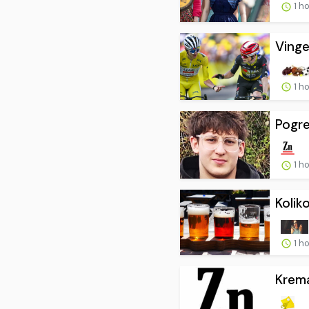
1 h
Vinge
1 h
Pogre
1 h
Kolik
1 h
Krema