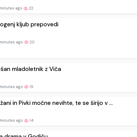
minutes ago
22
i ogenj kljub prepovedi
minutes ago
20
šan mladoletnik z Viča
minutes ago
19
žani in Pivki močne nevihte, te se širijo v ...
minutes ago
14
a drama v Godiču