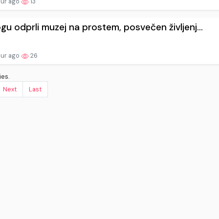
our ago
13
gu odprli muzej na prostem, posvečen življenj...
our ago
26
ies.
Next
Last