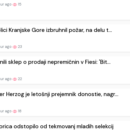
our ago
15
lici Kranjske Gore izbruhnil požar, na delu t...
our ago
23
ili sklep o prodaji nepremičnin v Fiesi: 'Bit...
our ago
22
r Herzog je letošnji prejemnik donostie, nagr...
our ago
18
rica odstopilo od tekmovanj mladih selekcij