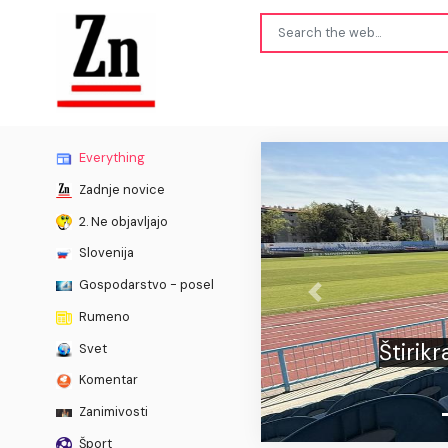
Everything
Zadnje novice
2. Ne objavljajo
Slovenija
Gospodarstvo - posel
Previous
Rumeno
rez licence, zdaj se
Z
Svet
 selekcijam
Komentar
Zanimivosti
Šport