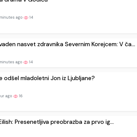
minutes ago
14
aden nasvet zdravnika Severnim Korejcem: V ča...
minutes ago
14
e odšel mladoletni Jon iz Ljubljane?
our ago
16
 Eilish: Presenetljiva preobrazba za prvo ig...