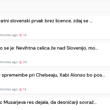
ratni slovenski prvak brez licence, zdaj se ...
minutes ago
14
o se je: Nevihtna celica že nad Slovenijo, mo...
minutes ago
20
e spremembe pri Chelseaju, Xabi Alonso bo pos...
minutes ago
14
rc Musarjeva res dejala, da desničarji sovraž...