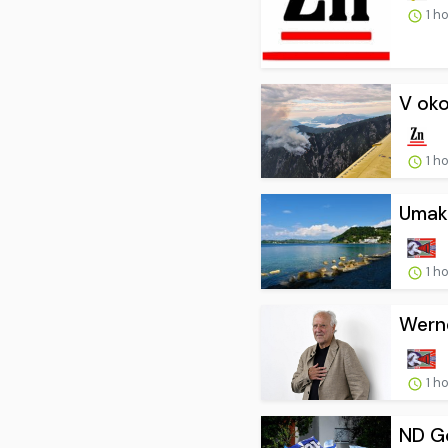
1 h
V oko
1 h
Umakn
1 h
Werne
1 h
ND Go