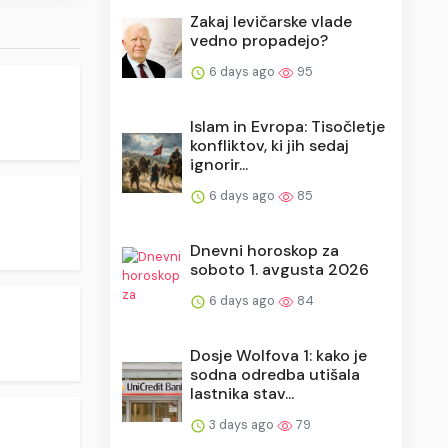
Zakaj levičarske vlade
vedno propadejo?
6 days ago
95
Islam in Evropa: Tisočletje
konfliktov, ki jih sedaj
ignorir...
6 days ago
85
Dnevni horoskop za
soboto 1. avgusta 2026
6 days ago
84
Dosje Wolfova 1: kako je
sodna odredba utišala
lastnika stav...
3 days ago
79