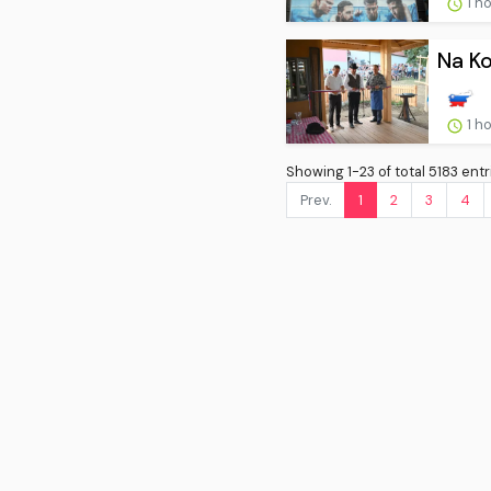
1 h
Na Ko
1 h
Showing 1-23 of total 5183 entr
Prev.
1
2
3
4