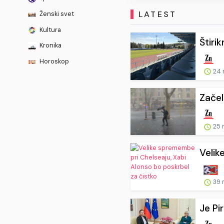
LATEST
Ženski svet
Kultura
Štirik
Kronika
Horoskop
24 
Začel
25 
Velik
39 
Je Pi