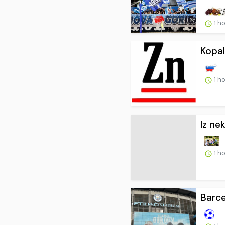
1 h
Kopal
1 h
Iz ne
1 h
Barce