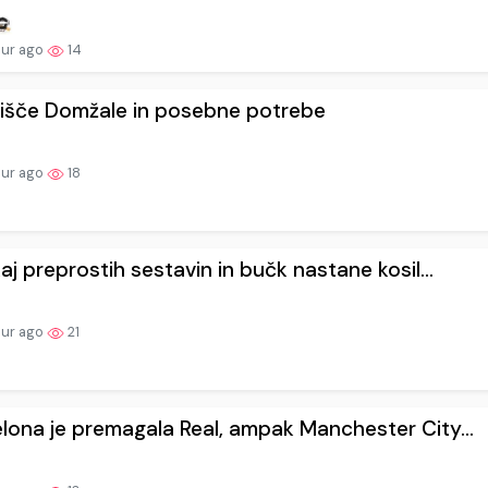
our ago
14
išče Domžale in posebne potrebe
our ago
18
kaj preprostih sestavin in bučk nastane kosil...
our ago
21
lona je premagala Real, ampak Manchester City...