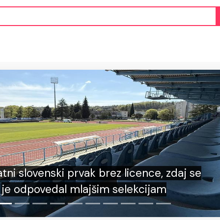
ačelo se je: Nevihtna celica že nad Slovenijo
možna tudi toča