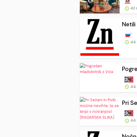
43 
Netil
44 
Pogre
44 
Pri Se
44 
Nočn