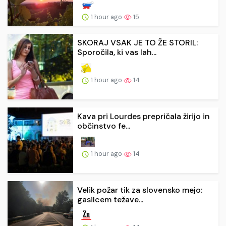
1 hour ago
15
SKORAJ VSAK JE TO ŽE STORIL:
Sporočila, ki vas lah...
1 hour ago
14
Kava pri Lourdes prepričala žirijo in
občinstvo fe...
1 hour ago
14
Velik požar tik za slovensko mejo:
gasilcem težave...