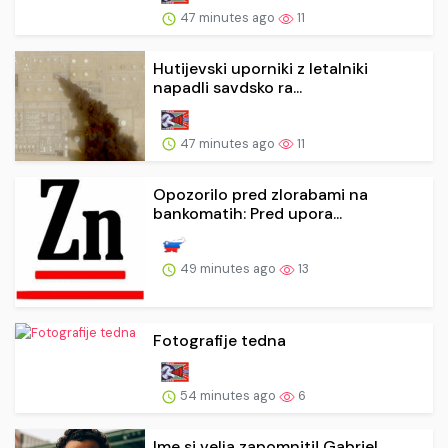
47 minutes ago
11
Hutijevski uporniki z letalniki
napadli savdsko ra...
47 minutes ago
11
Opozorilo pred zlorabami na
bankomatih: Pred upora...
49 minutes ago
13
Fotografije tedna
54 minutes ago
6
Ime si velja zapomniti! Gabriel