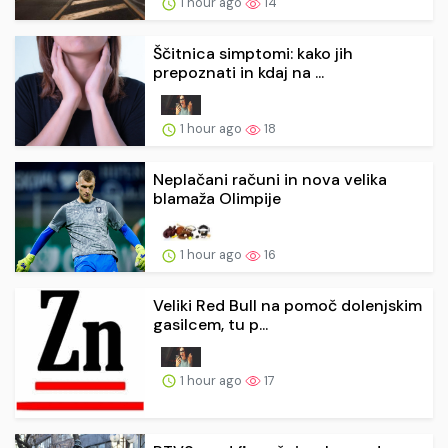
1 hour ago
14
Ščitnica simptomi: kako jih
prepoznati in kdaj na ...
1 hour ago
18
Neplačani računi in nova velika
blamaža Olimpije
1 hour ago
16
Veliki Red Bull na pomoč dolenjskim
gasilcem, tu p...
1 hour ago
17