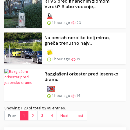
RTVS pred finančnim zlomom!
Vzroki? Slabo vodenje,...
1 hour ago
20
Na cestah nekoliko bolj mirno,
gneča trenutno najv...
1 hour ago
15
Razglašeni orkester pred jesensko
dramo
1 hour ago
14
Showing 1-23 of total 5249 entries.
Prev.
1
2
3
4
Next
Last