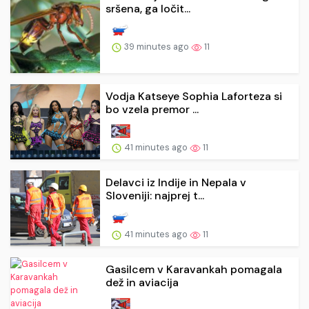
sršena, ga ločit...
39 minutes ago
11
Vodja Katseye Sophia Laforteza si
bo vzela premor ...
41 minutes ago
11
Delavci iz Indije in Nepala v
Sloveniji: najprej t...
41 minutes ago
11
Gasilcem v Karavankah pomagala
dež in aviacija