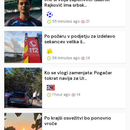
Rajković ima srbsk...
55 minutes ago
21
Po požaru v podjetju za izdelavo
sekancev velika š...
56 minutes ago
14
Ko se vlogi zamenjata: Pogačar
tokrat navija za Ur...
1 hour ago
14
Po krajši osvežitvi bo ponovno
vroče