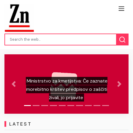
 za kmetijstva: Če zaznate
Previous
Next
ršitev predpisov o zaščiti
Zagorelo v p
živali, jo prijavite
sekanc
LATEST