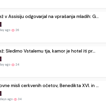
ž v Assisiju odgovarjal na vprašanja mladih: G...
day ago
26
ž: Sledimo Vstalemu tja, kamor je hotel iti pr...
day ago
24
vne misli cerkvenih očetov, Benedikta XVI. in ...
 days ago
34