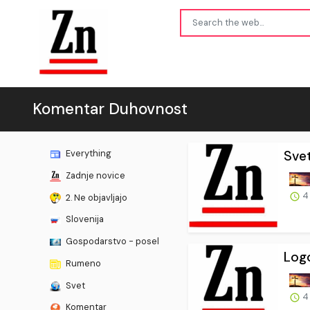
Komentar Duhovnost
Svet
Everything
Zadnje novice
4
2. Ne objavljajo
Slovenija
Gospodarstvo - posel
Logo
Rumeno
Svet
4
Komentar