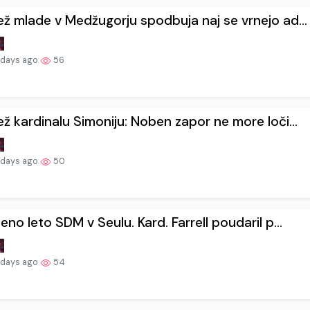
ž mlade v Medžugorju spodbuja naj se vrnejo ad...
 days ago
56
ž kardinalu Simoniju: Noben zapor ne more loči...
 days ago
50
eno leto SDM v Seulu. Kard. Farrell poudaril p...
 days ago
54