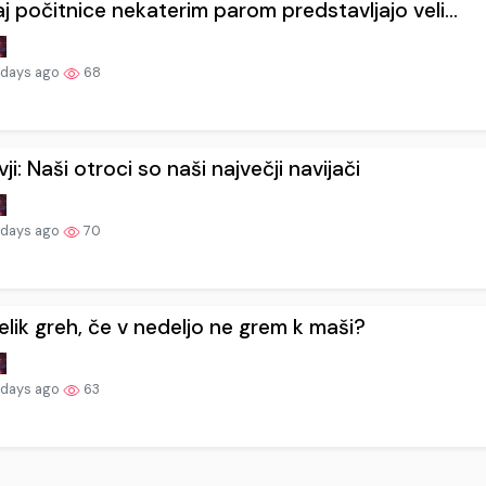
j počitnice nekaterim parom predstavljajo veli...
 days ago
68
ivji: Naši otroci so naši največji navijači
 days ago
70
elik greh, če v nedeljo ne grem k maši?
 days ago
63