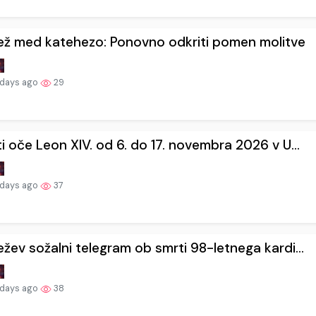
ež med katehezo: Ponovno odkriti pomen molitve
 days ago
29
i oče Leon XIV. od 6. do 17. novembra 2026 v U...
 days ago
37
žev sožalni telegram ob smrti 98-letnega kardi...
 days ago
38