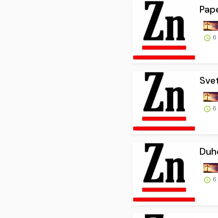
Pape
6
Svet
6
Duho
6