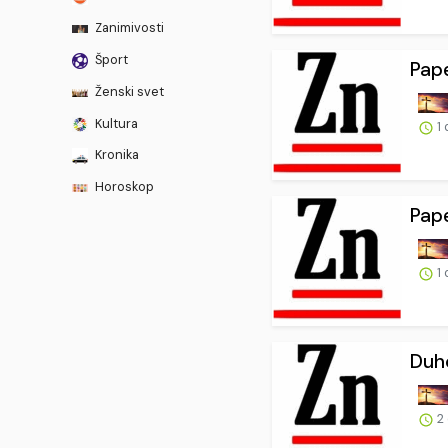
Zanimivosti
Šport
Pape
Ženski svet
Kultura
1 
Kronika
Horoskop
Pape
1 
Duho
2