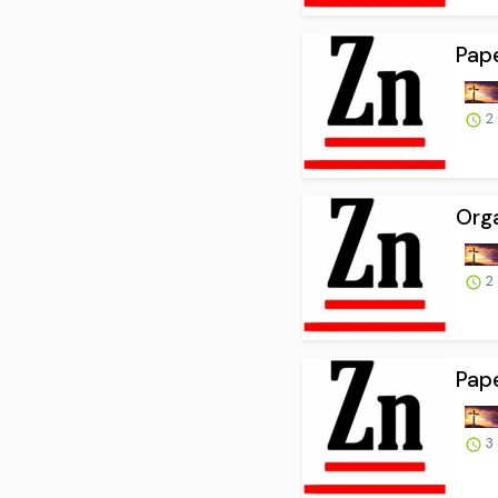
Pape
2
Orga
2
Pape
3