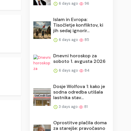
6 days ago
96
Islam in Evropa:
Tisočletje konfliktov, ki
jih sedaj ignorir...
6 days ago
85
Dnevni horoskop za
soboto 1. avgusta 2026
6 days ago
84
Dosje Wolfova 1: kako je
sodna odredba utišala
lastnika stav...
3 days ago
81
Oprostitve plačila doma
za starejše: pravočasno