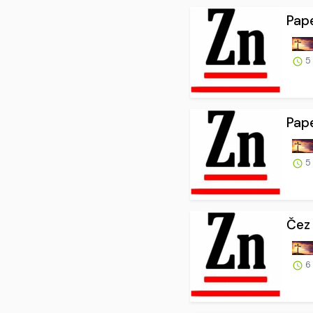
Pape
5
Pape
5
Čez 
6