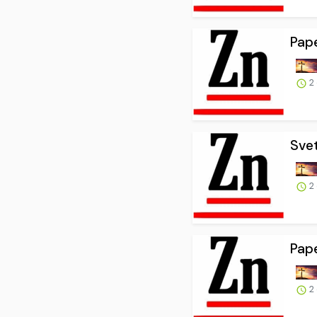
Pap
2
Svet
2
Pape
2