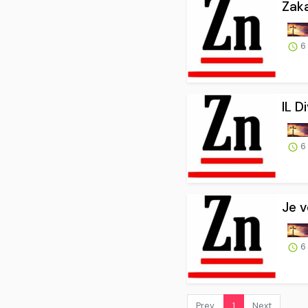
Zaka
6
IL D
6
Je v
6
Prev.
1
Next