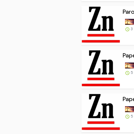
Paro
3
Pape
5
Pape
5