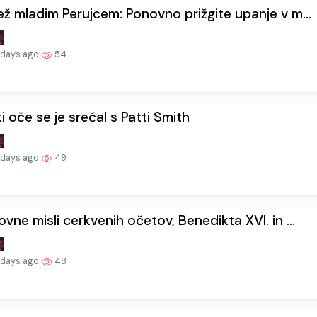
ž mladim Perujcem: Ponovno prižgite upanje v m...
 days ago
54
i oče se je srečal s Patti Smith
 days ago
49
vne misli cerkvenih očetov, Benedikta XVI. in ...
 days ago
48