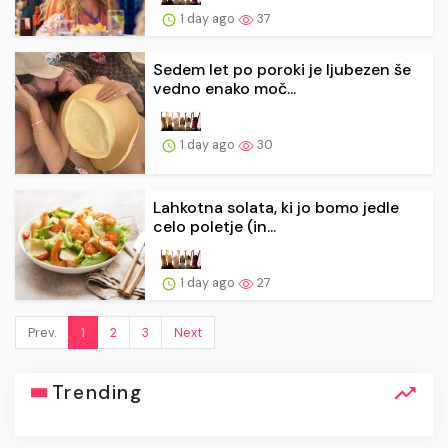
1 day ago
37
Sedem let po poroki je ljubezen še
vedno enako moč...
1 day ago
30
Lahkotna solata, ki jo bomo jedle
celo poletje (in...
1 day ago
27
Prev.
1
2
3
Next
Trending