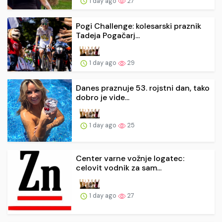
1 day ago
27
Pogi Challenge: kolesarski praznik
Tadeja Pogačarj...
1 day ago
29
Danes praznuje 53. rojstni dan, tako
dobro je vide...
1 day ago
25
Center varne vožnje logatec:
celovit vodnik za sam...
1 day ago
27