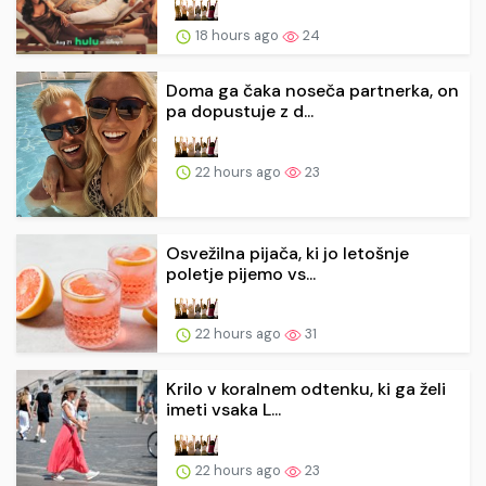
18 hours ago
24
Doma ga čaka noseča partnerka, on
pa dopustuje z d...
22 hours ago
23
Osvežilna pijača, ki jo letošnje
poletje pijemo vs...
22 hours ago
31
Krilo v koralnem odtenku, ki ga želi
imeti vsaka L...
22 hours ago
23