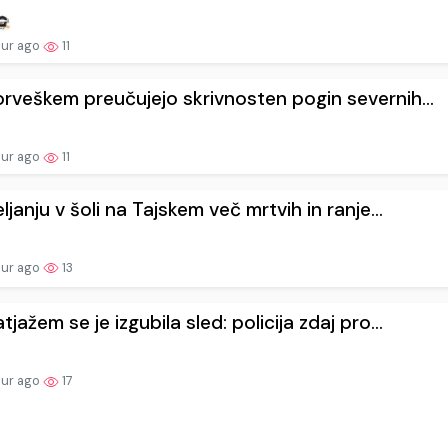
our ago
11
rveškem preučujejo skrivnosten pogin severnih...
our ago
11
eljanju v šoli na Tajskem več mrtvih in ranje...
our ago
13
tjažem se je izgubila sled: policija zdaj pro...
our ago
17