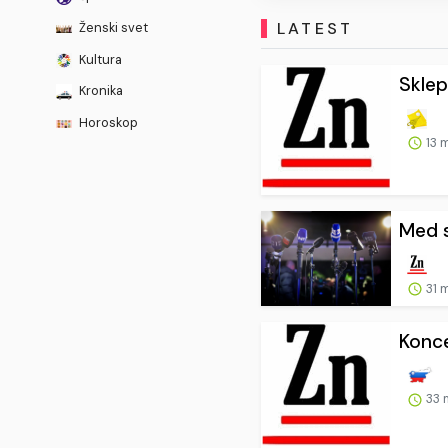
LATEST
Ženski svet
Kultura
Sklep 
Kronika
Horoskop
13 
Med s
31 
Konce
33 