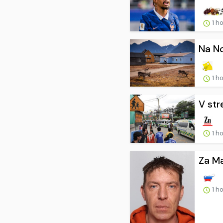
1 h
Na No
1 h
V str
1 h
Za Ma
1 h