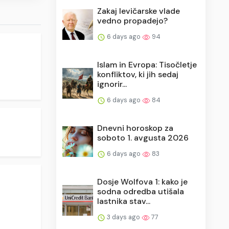
Zakaj levičarske vlade
vedno propadejo?
6 days ago
94
Islam in Evropa: Tisočletje
konfliktov, ki jih sedaj
ignorir...
6 days ago
84
Dnevni horoskop za
soboto 1. avgusta 2026
6 days ago
83
Dosje Wolfova 1: kako je
sodna odredba utišala
lastnika stav...
3 days ago
77