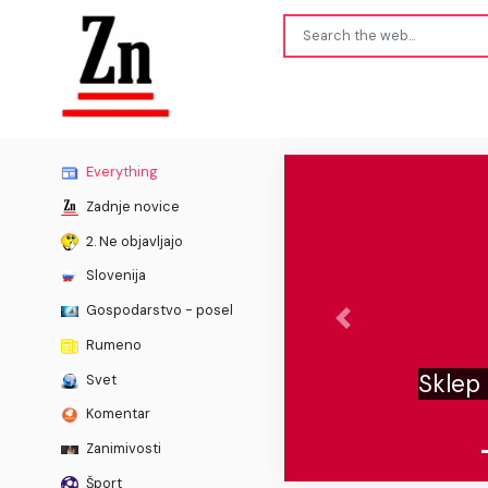
Everything
Zadnje novice
2. Ne objavljajo
Slovenija
Gospodarstvo - posel
Previous
Rumeno
 zemljišč v Fiesi razveljavljen, a
Svet
odba še ni končana
Komentar
Zanimivosti
Šport