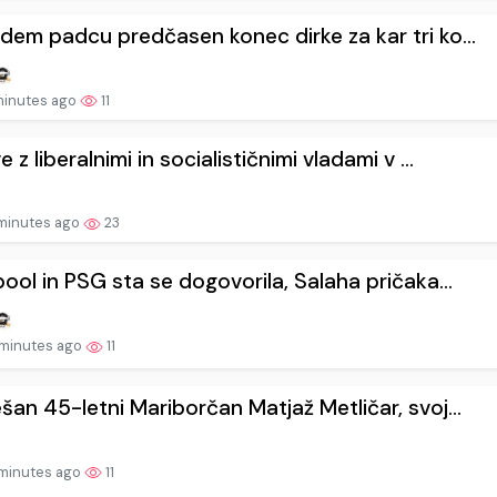
dem padcu predčasen konec dirke za kar tri ko...
minutes ago
11
 z liberalnimi in socialističnimi vladami v ...
minutes ago
23
pool in PSG sta se dogovorila, Salaha pričaka...
minutes ago
11
šan 45-letni Mariborčan Matjaž Metličar, svoj...
minutes ago
11