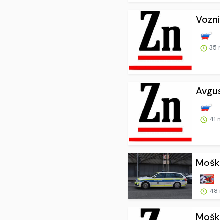
Vozni
35 
Avgus
41 
Moški
48 
Moški