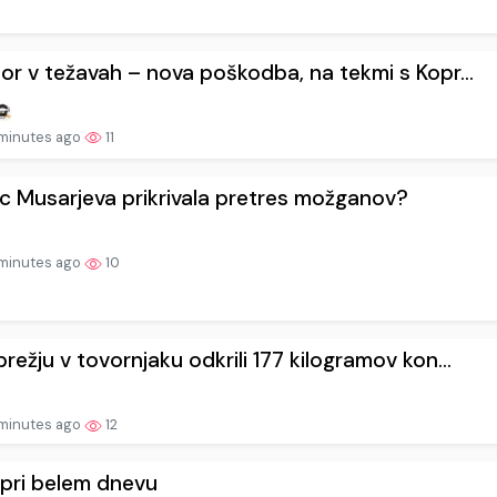
or v težavah – nova poškodba, na tekmi s Kopr...
minutes ago
11
rc Musarjeva prikrivala pretres možganov?
minutes ago
10
režju v tovornjaku odkrili 177 kilogramov kon...
minutes ago
12
 pri belem dnevu