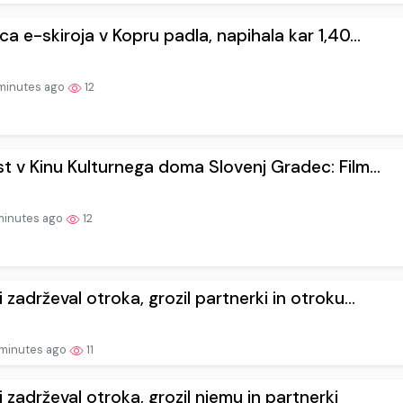
ca e-skiroja v Kopru padla, napihala kar 1,40...
minutes ago
12
t v Kinu Kulturnega doma Slovenj Gradec: Film...
minutes ago
12
 zadrževal otroka, grozil partnerki in otroku...
minutes ago
11
 zadrževal otroka, grozil njemu in partnerki