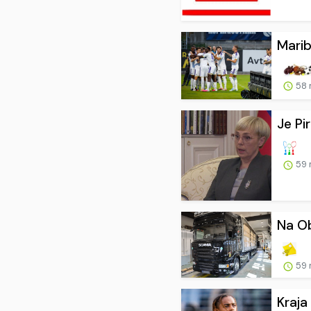
Marib
58 
Je Pi
59 
Na Ob
59 
Kraja