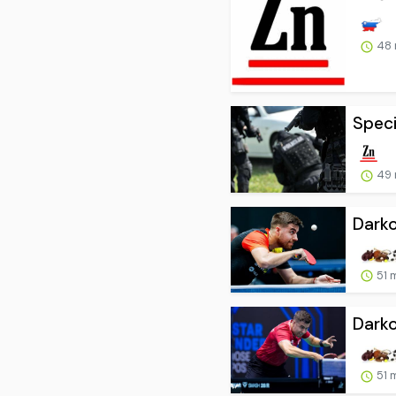
48 
Specia
49 
Darko
51 
Darko
51 