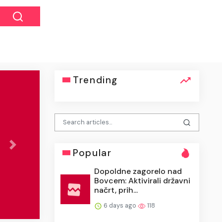
Trending
Next
Popular
Dopoldne zagorelo nad
Bovcem: Aktivirali državni
nterpretacijo
načrt, prih...
6 days ago
118