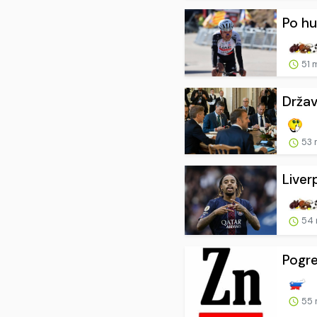
Po hu
51 
Države
53 
Liver
54 
Pogre
55 