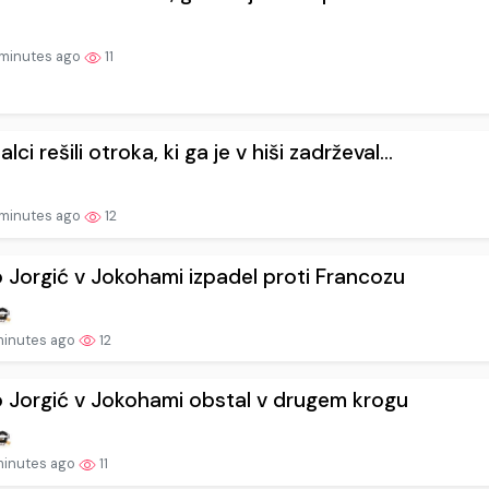
minutes ago
11
lci rešili otroka, ki ga je v hiši zadrževal...
minutes ago
12
 Jorgić v Jokohami izpadel proti Francozu
minutes ago
12
 Jorgić v Jokohami obstal v drugem krogu
minutes ago
11