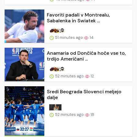
Favoriti padali v Montrealu,
Sabalenka in Swiatek ...
51 minutes ago
14
Anamaria od Dončića hoče vse to,
trdijo Američani ...
52 minutes ago
12
Sredi Beograda Slovenci meljejo
dalje
52 minutes ago
18