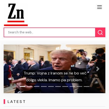
Gauff podprla te
Previous
Next
z Iranom se ne bo več
opozarja: "Ne ž
a. Imamo pa problem.
transspolno
LATEST