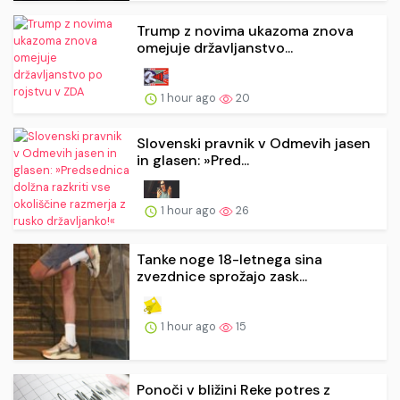
Trump z novima ukazoma znova
omejuje državljanstvo...
1 hour ago
20
Slovenski pravnik v Odmevih jasen
in glasen: »Pred...
1 hour ago
26
Tanke noge 18-letnega sina
zvezdnice sprožajo zask...
1 hour ago
15
Ponoči v bližini Reke potres z