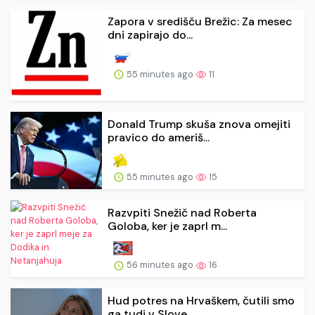
Zapora v središču Brežic: Za mesec
dni zapirajo do...
55 minutes ago
11
Donald Trump skuša znova omejiti
pravico do ameriš...
55 minutes ago
15
Razvpiti Snežič nad Roberta
Goloba, ker je zaprl m...
56 minutes ago
16
Hud potres na Hrvaškem, čutili smo
ga tudi v Slove...