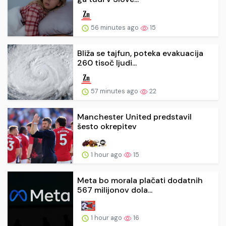
56 minutes ago
15
Bliža se tajfun, poteka evakuacija
260 tisoč ljudi...
57 minutes ago
22
Manchester United predstavil
šesto okrepitev
1 hour ago
15
Meta bo morala plačati dodatnih
567 milijonov dola...
1 hour ago
16