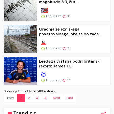
magnitudo 3,3, čuti...
1 hour ago
18
Gradnja železniškega
povezovalnega loka se bo zače...
1 hour ago
15
Leeds za vratarja podrl britanski
rekord: James Tr...
1 hour ago
17
Showing 1-23 of total 5118 entries.
Prev.
1
2
3
4
Next
Last
Trending