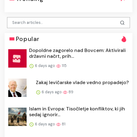
Popular
Dopoldne zagorelo nad Bovcem: Aktivirali
državni načrt, prih...
6 days ago
115
Zakaj levičarske vlade vedno propadejo?
6 days ago
89
Islam in Evropa: Tisočletje konfliktov, ki jih
sedaj ignorir...
6 days ago
81