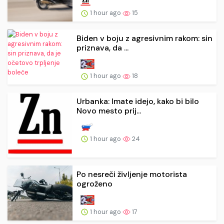
1 hour ago
15
Biden v boju z agresivnim rakom: sin
priznava, da ...
1 hour ago
18
Urbanka: Imate idejo, kako bi bilo
Novo mesto prij...
1 hour ago
24
Po nesreči življenje motorista
ogroženo
1 hour ago
17