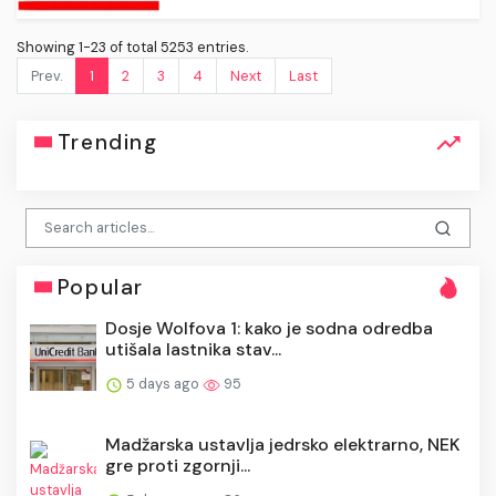
Showing 1-23 of total 5253 entries.
Prev.
1
2
3
4
Next
Last
Trending
Popular
Dosje Wolfova 1: kako je sodna odredba
utišala lastnika stav...
5 days ago
95
Madžarska ustavlja jedrsko elektrarno, NEK
gre proti zgornji...