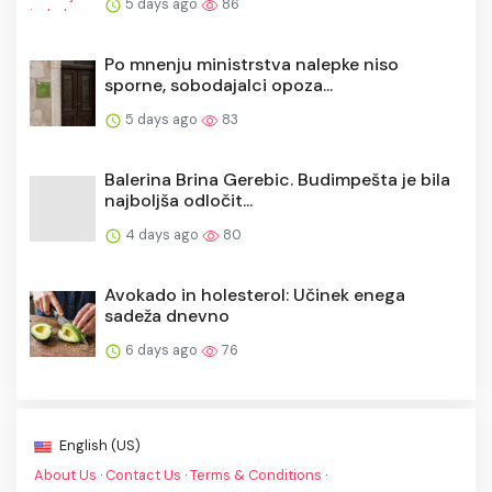
5 days ago
86
Po mnenju ministrstva nalepke niso
sporne, sobodajalci opoza...
5 days ago
83
Balerina Brina Gerebic. Budimpešta je bila
najboljša odločit...
4 days ago
80
Avokado in holesterol: Učinek enega
sadeža dnevno
6 days ago
76
English (US)
About Us
·
Contact Us
·
Terms & Conditions
·