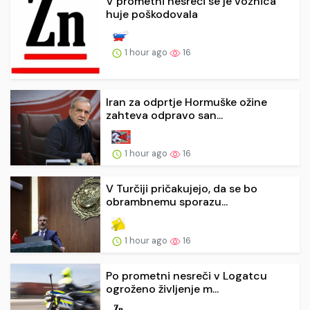
V prometni nesreči se je voznica
huje poškodovala
1 hour ago
16
Iran za odprtje Hormuške ožine
zahteva odpravo san...
1 hour ago
16
V Turčiji pričakujejo, da se bo
obrambnemu sporazu...
1 hour ago
16
Po prometni nesreči v Logatcu
ogroženo življenje m...