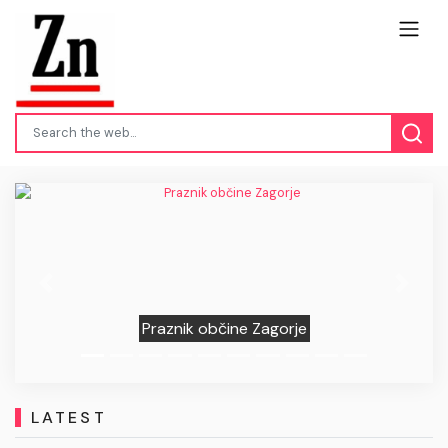
Previous
Next
Nevarna bakterija v morju
LATEST