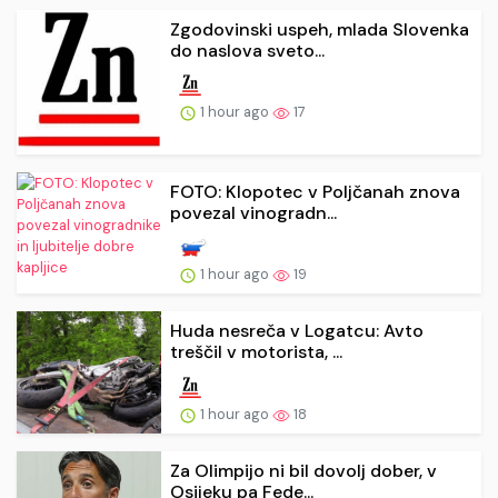
Zgodovinski uspeh, mlada Slovenka
do naslova sveto...
1 hour ago
17
FOTO: Klopotec v Poljčanah znova
povezal vinogradn...
1 hour ago
19
Huda nesreča v Logatcu: Avto
treščil v motorista, ...
1 hour ago
18
Za Olimpijo ni bil dovolj dober, v
Osijeku pa Fede...