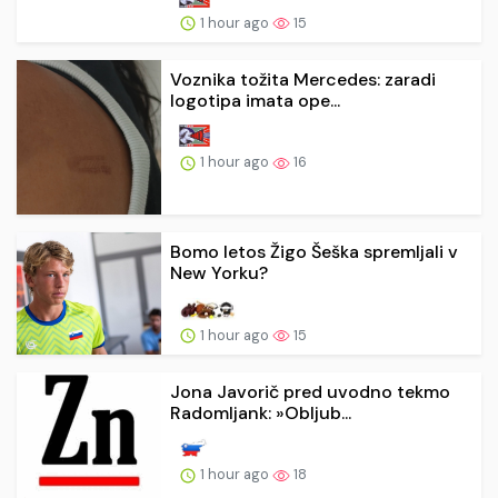
1 hour ago
15
Voznika tožita Mercedes: zaradi
logotipa imata ope...
1 hour ago
16
Bomo letos Žigo Šeška spremljali v
New Yorku?
1 hour ago
15
Jona Javorič pred uvodno tekmo
Radomljank: »Obljub...
1 hour ago
18