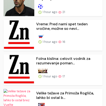
1 hour ago
21
Vreme: Pred nami spet teden
vročine, možne so nevi...
1 hour ago
16
Folna kislina: celovit vodnik za
razumevanje poman...
1 hour ago
17
Velike težave za Primoža Rogliča,
lahko bi ostal b...