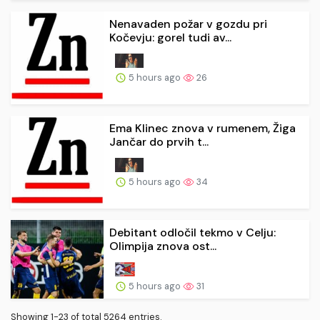
Nenavaden požar v gozdu pri
Kočevju: gorel tudi av...
5 hours ago
26
Ema Klinec znova v rumenem, Žiga
Jančar do prvih t...
5 hours ago
34
Debitant odločil tekmo v Celju:
Olimpija znova ost...
5 hours ago
31
Showing 1-23 of total 5264 entries.