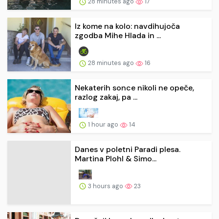
28 minutes ago
17
Iz kome na kolo: navdihujoča
zgodba Mihe Hlada in ...
28 minutes ago
16
Nekaterih sonce nikoli ne opeče,
razlog zakaj, pa ...
1 hour ago
14
Danes v poletni Paradi plesa.
Martina Plohl & Simo...
3 hours ago
23