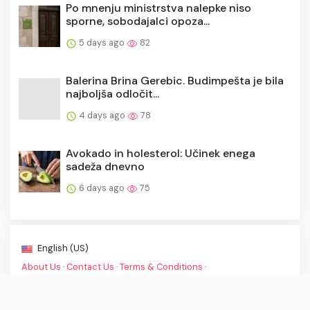
Po mnenju ministrstva nalepke niso
sporne, sobodajalci opoza...
5 days ago
82
Balerina Brina Gerebic. Budimpešta je bila
najboljša odločit...
4 days ago
78
Avokado in holesterol: Učinek enega
sadeža dnevno
6 days ago
75
English (US)
About Us
·
Contact Us
·
Terms & Conditions
·
© Zadnje Novice 2026. All rights are reserved