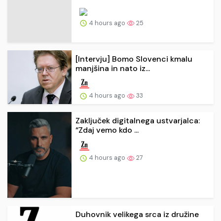
4 hours ago
25
[Intervju] Bomo Slovenci kmalu
manjšina in nato iz...
4 hours ago
33
Zaključek digitalnega ustvarjalca:
“Zdaj vemo kdo ...
4 hours ago
27
Duhovnik velikega srca iz družine