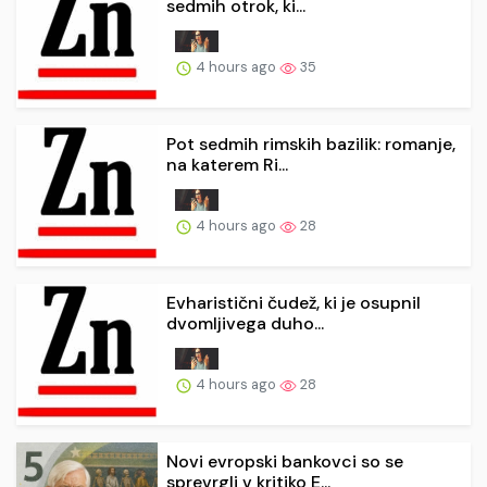
sedmih otrok, ki...
4 hours ago
35
Pot sedmih rimskih bazilik: romanje,
na katerem Ri...
4 hours ago
28
Evharistični čudež, ki je osupnil
dvomljivega duho...
4 hours ago
28
Novi evropski bankovci so se
sprevrgli v kritiko E...