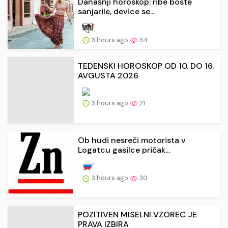
Današnji horoskop: ribe boste
sanjarile, device se...
3 hours ago
34
TEDENSKI HOROSKOP OD 10. DO 16.
AVGUSTA 2026
3 hours ago
21
Ob hudi nesreči motorista v
Logatcu gasilce pričak...
3 hours ago
30
POZITIVEN MISELNI VZOREC JE
PRAVA IZBIRA