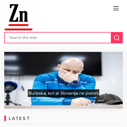
Previous
Next
Burleska, kot je Slovenija ne pomni
LATEST