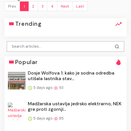
Prev.
1
2
3
4
Next
Last
Trending
Popular
Dosje Wolfova 1: kako je sodna odredba
utišala lastnika stav...
5 days ago
93
Madžarska ustavlja jedrsko elektrarno, NEK
gre proti zgornji...
5 days ago
85